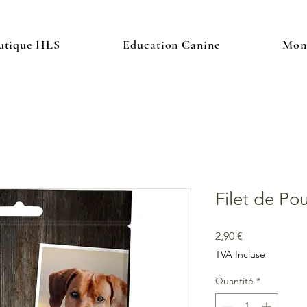
utique HLS
Education Canine
Mon 
Filet de Po
Prix
2,90 €
TVA Incluse
Quantité
*