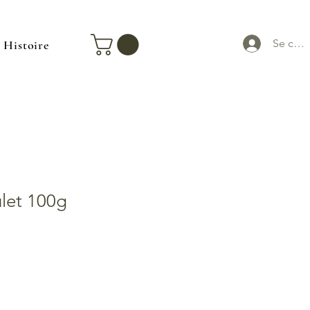
Se con
Histoire
ulet 100g